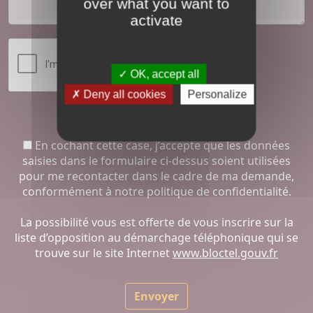
over what you want to
activate
OK, accept all
Deny all cookies
Personalize
En cochant cette case, j’accepte que les données
saisies dans le formulaire ci-dessus soient utilisées
pour me recontacter dans le cadre de ma demande,
conformément à
notre politique de confidentialité.
La possibilité vous est offerte de vous inscrire sur la
liste d’opposition au démarchage téléphonique qui se
trouve sur le site Internet
www.bloctel.gouv.fr
Envoyer